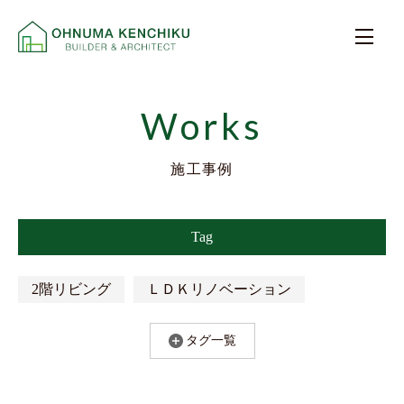
Works
施工事例
Tag
2階リビング
ＬＤＫリノベーション
アトリエ
ガレージハウス
スキップフロア
タグ一覧
スタディスペース
ネコと暮らす
ファミリークローゼット
ミーレ社製食洗機