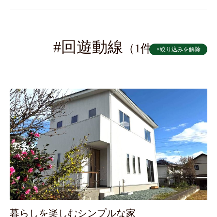
ランドリースペース
ランドリールーム
ロフト
二世帯住宅
介護
住みながらリノベ
回遊動線
増築
#回遊動線
（1件）
×絞り込みを解除
太陽光発電システム
子育て
対面キッチン
平屋
断熱リノベ
断熱リノベーション
書斎
木の家
木の香りがする家
横並びキッチン
水回りリフォーム
浴室脱衣室リノベ
薪ストーブ
造作本棚
暮らしを楽しむシンプルな家